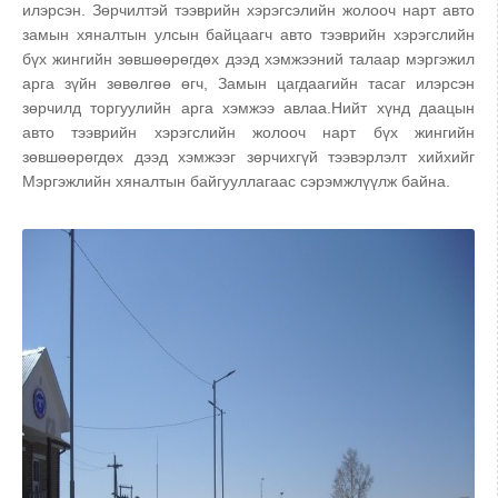
илэрсэн. Зөрчилтэй тээврийн хэрэгсэлийн жолооч нарт авто
замын хяналтын улсын байцаагч авто тээврийн хэрэгслийн
бүх жингийн зөвшөөрөгдөх дээд хэмжээний талаар мэргэжил
арга зүйн зөвөлгөө өгч, Замын цагдаагийн тасаг илэрсэн
зөрчилд торгуулийн арга хэмжээ авлаа.Нийт хүнд даацын
авто тээврийн хэрэгслийн жолооч нарт бүх жингийн
зөвшөөрөгдөх дээд хэмжээг зөрчихгүй тээвэрлэлт хийхийг
Мэргэжлийн хяналтын байгууллагаас сэрэмжлүүлж байна.