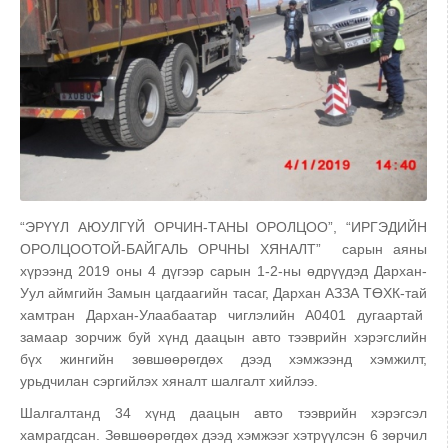
“ЭРҮҮЛ АЮУЛГҮЙ ОРЧИН-ТАНЫ ОРОЛЦОО”, “ИРГЭДИЙН
ОРОЛЦООТОЙ-БАЙГАЛЬ ОРЧНЫ ХЯНАЛТ” сарын аяны
хүрээнд 2019 оны 4 дүгээр сарын 1-2-ны өдрүүдэд Дархан-
Уул аймгийн Замын цагдаагийн тасаг, Дархан АЗЗА ТӨХК-тай
хамтран Дархан-Улаабаатар чиглэлийн А0401 дугаартай
замаар зорчиж буй хүнд даацын авто тээврийн хэрэгслийн
бүх жингийн зөвшөөрөгдөх дээд хэмжээнд хэмжилт,
урьдчилан сэргийлэх хяналт шалгалт хийлээ.
Шалгалтанд 34 хүнд даацын авто тээврийн хэрэгсэл
хамрагдсан. Зөвшөөрөгдөх дээд хэмжээг хэтрүүлсэн 6 зөрчил