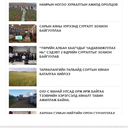
НАМРЫН НОГОО ХУРААЛТЫН АЖИЛД ОРОЛЦОВ
САРЫН АЯНЫ ХҮРЭЭНД СУРГАЛТ ЗОХИОН
БАЙГУУЛЛАА
“ТӨРИЙН АЛБАН ХААГЧДЫГ ЧАДАВХИЖУУЛАХ
НЬ” СЭДЭВТ 2 ӨДРИЙН СУРГАЛТЫГ ЗОХИОН
БАЙГУУЛАВ
ТАРИАЛАНГИЙН ТАЛБАЙД СОРТЫН ХЯНАН
БАТАЛГАА ХИЙЛЭЭ
ОХУ-С МАНАЙ УЛСАД ОРЖ ИРЖ БАЙГАА
ТЭЭВРИЙН ХЭРЭГСЭЛД ХЯНАЛТ ТАВИН
АЖИЛЛАЖ БАЙНА.
ДАРХАН СУМЫН НИЙТИЙН ОРОН СУУЦНУУДАД
ХАЛДВАРГҮЙТГЭЛ ХИЙХ АЖИЛД ХЯНАЛТ ТАВЬЖ
АЖИЛЛАА