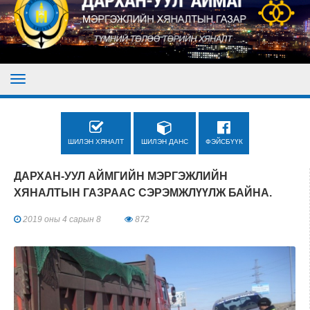
ШИЛЭН ХЯНАЛТ
ШИЛЭН ДАНС
ФЭЙСБҮҮК
ДАРХАН-УУЛ АЙМГИЙН МЭРГЭЖЛИЙН
ХЯНАЛТЫН ГАЗРААС СЭРЭМЖЛҮҮЛЖ БАЙНА.
2019 оны 4 сарын 8
872